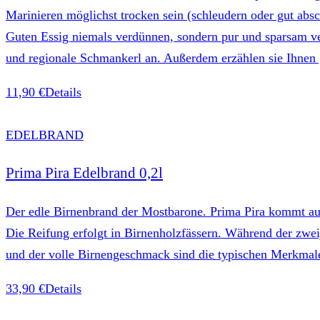
Marinieren möglichst trocken sein (schleudern oder gut abs
Guten Essig niemals verdünnen, sondern pur und sparsam v
und regionale Schmankerl an. Außerdem erzählen sie Ihnen ge
11,90 €
Details
EDELBRAND
Prima Pira Edelbrand 0,2l
Der edle Birnenbrand der Mostbarone. Prima Pira kommt aus 
Die Reifung erfolgt in Birnenholzfässern. Während der zweij
und der volle Birnengeschmack sind die typischen Merkmale
33,90 €
Details