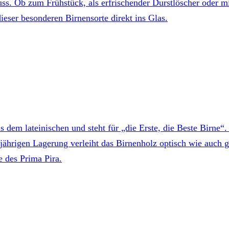
s. Ob zum Frühstück, als erfrischender Durstlöscher oder mit
eser besonderen Birnensorte direkt ins Glas.
dem lateinischen und steht für „die Erste, die Beste Birne“
ährigen Lagerung verleiht das Birnenholz optisch wie auch ge
 des Prima Pira.