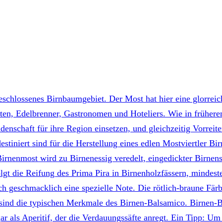
geschlossenes Birnbaumgebiet. Der Most hat hier eine glorrei
ten, Edelbrenner, Gastronomen und Hoteliers. Wie in frühere
denschaft für ihre Region einsetzen, und gleichzeitig Vorreit
estiniert sind für die Herstellung eines edlen Mostviertler 
irnenmost wird zu Birnenessig veredelt, eingedickter Birnens
gt die Reifung des Prima Pira in Birnenholzfässern, mindeste
uch geschmacklich eine spezielle Note. Die rötlich-braune Fä
sind die typischen Merkmale des Birnen-Balsamico. Birnen-B
r als Aperitif, der die Verdauungssäfte anregt. Ein Tipp: Um