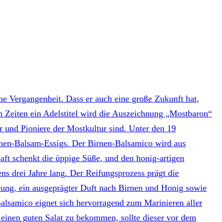
che Vergangenheit. Dass er auch eine große Zukunft hat,
n Zeiten ein Adelstitel wird die Auszeichnung „Mostbaron“
er und Pioniere der Mostkultur sind. Unter den 19
Birnen-Balsam-Essigs. Der Birnen-Balsamico wird aus
aft schenkt die üppige Süße, und den honig-artigen
ns drei Jahre lang. Der Reifungsprozess prägt die
rbung, ein ausgeprägter Duft nach Birnen und Honig sowie
alsamico eignet sich hervorragend zum Marinieren aller
 einen guten Salat zu bekommen, sollte dieser vor dem